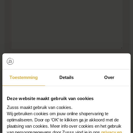
STEUERN
Toestemming
Details
Over
Adresse
Zusss B.V.
Deze website maakt gebruik van cookies
Klompenmakerstraat 11
2984 BB Ridderkerk
Zusss maakt gebruik van cookies.
Wij gebruiken cookies om jouw online shopervaring te
Bitte beachten Sie: Diese Adresse kann nur von unseren Verkaufsstellen
optimaliseren. Door op ‘OK’ te klikken ga je akkoord met de
besucht werden.
plaatsing van cookies. Meer info over cookies en het gebruik
van persoonsgegevens door Zusss vind je in ons
privacy en