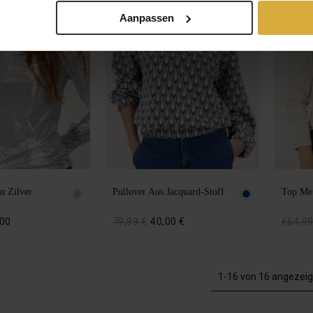
Aanpassen
n Zilver
Pullover Aus Jacquard-Stoff
Top Met
,00
79,99 €
40,00 €
€64,9
1-16 von 16 angezeig