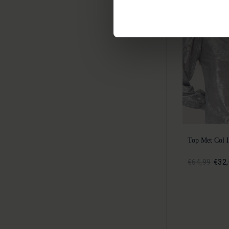
Top Met Col I
€64,99
€32