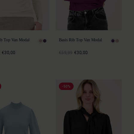
ib Top Van Modal
Basis Rib Top Van Modal
9
€30,00
€59,99
€30,00
-50%