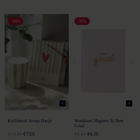
-30%
-35%
Koffiemok Streep Hartje
Wenskaart Magneet Jij Bent
Goud
€10,99
€7,50
€5,99
€4,00