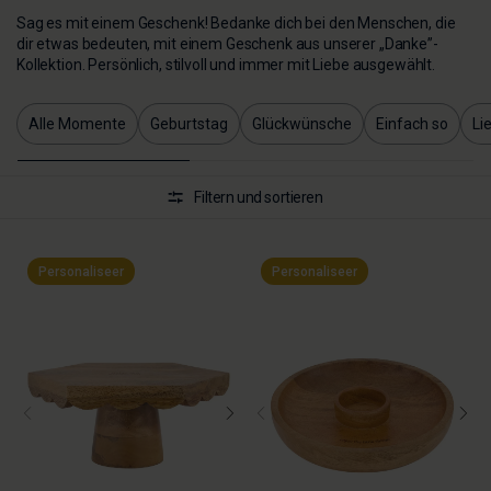
Sag es mit einem Geschenk! Bedanke dich bei den Menschen, die
dir etwas bedeuten, mit einem Geschenk aus unserer „Danke”-
Kollektion. Persönlich, stilvoll und immer mit Liebe ausgewählt.
Alle Momente
Geburtstag
Glückwünsche
Einfach so
Li
Filtern und sortieren
Personaliseer
Personaliseer