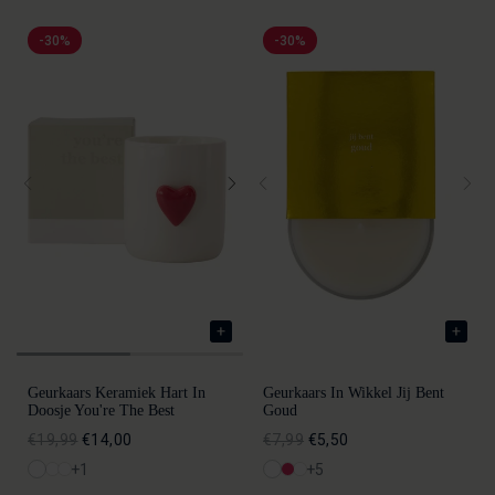
-30%
-30%
Geurkaars Keramiek Hart In
Geurkaars In Wikkel Jij Bent
Doosje You're The Best
Goud
€19,99
€14,00
€7,99
€5,50
+1
+5