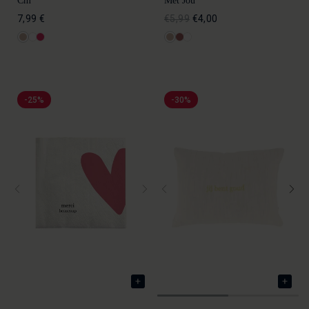
Cm
Met Jou
7,99 €
€5,99
€4,00
-25%
-30%