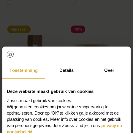
Anpassen
-30%
Toestemming
Details
Over
Deze website maakt gebruik van cookies
Zusss maakt gebruik van cookies.
Wij gebruiken cookies om jouw online shopervaring te
optimaliseren. Door op ‘OK’ te klikken ga je akkoord met de
plaatsing van cookies. Meer info over cookies en het gebruik
Holzspatel In Herzform
Theemok You Are Fabulous
van persoonsgegevens door Zusss vind je in ons
privacy en
cookiebeleid
.
7,99 €
€12,99
€9,00