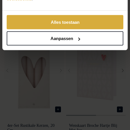
Alles toestaan
-35%
Aanpassen
4er-Set Rustikale Kerzen, 20
Wenskaart Broche Hartje Blij