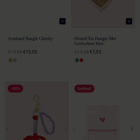
Armband Bangle Chunky
Sleutel/tas Hanger Met
Gevlochten Hart
€19,99
€10,00
€14,99
€7,50
-50%
Verkauf