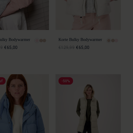
Bulky Bodywarmer
Korte Bulky Bodywarmer
99
€65,00
€129,99
€65,00
uf
-50%