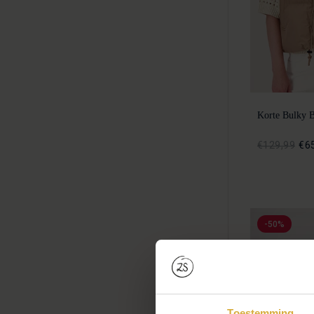
Korte Bulky 
€129,99
€6
-50%
Toestemming