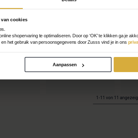
 van cookies
es.
nline shopervaring te optimaliseren. Door op ‘OK’ te klikken ga je akk
s en het gebruik van persoonsgegevens door Zusss vind je in ons
priv
Aanpassen
Teddy Bodywarmer Degradé
Lange 
,00 €
€69,99
€35,00
€139,
1-11 von 11 angezeig