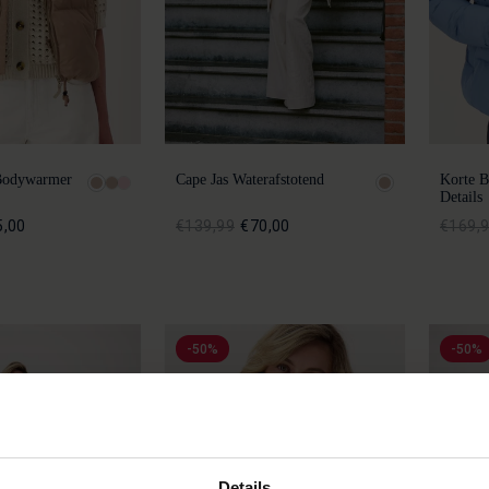
Bodywarmer
Cape Jas Waterafstotend
Korte B
Details
5,00
€139,99
€70,00
€169,
-50%
-50%
Details