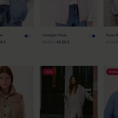
te
Gesteppte Weste
Korte 
00 €
89,99 €
45,00 €
€129,
-50%
Verka