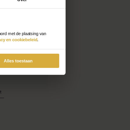
oord met de plaatsing van
acy en cookiebeleid
.
Alles toestaan
Bodywarmer
99
€70,00
t