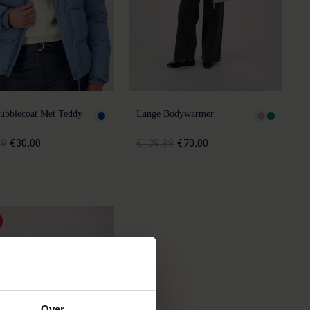
ubblecoat Met Teddy
Lange Bodywarmer
99
€30,00
€139,99
€70,00
Over