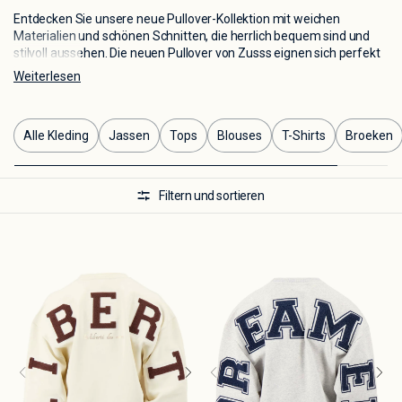
Entdecken Sie unsere neue Pullover-Kollektion mit weichen
Materialien und schönen Schnitten, die herrlich bequem sind und
stilvoll aussehen. Die neuen Pullover von Zusss eignen sich perfekt
für jeden Anlass – vom entspannten Tag bis hin zum gepflegten
Weiterlesen
Look.
Alle Kleding
Jassen
Tops
Blouses
T-Shirts
Broeken
Filtern und sortieren