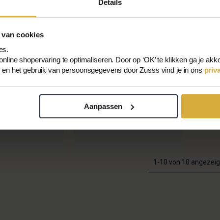
Details
 van cookies
es.
nline shopervaring te optimaliseren. Door op ‘OK’ te klikken ga je akk
s en het gebruik van persoonsgegevens door Zusss vind je in ons
priv
er 4 Wenskaarten
Set Van 6 Gedichtenbundels
Aanpassen
Wit/blauw
,50
€36,00
€17,50
1-10 von 10 angezeig