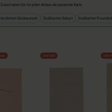
Zusss haben Sie für jeden Anlass die passende Karte.
Herzlichen Glückwunsch
Grußkarten Geburt
Grußkarten Freundsc
tuks
10er-Set
10er-