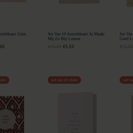
sichtkaart Zalm
Set Van 10 Ansichtkaart Jij Maakt
Set Van
Mij Zo Blij Linnen
Goed Li
,50
€15,00
€5,50
€15,0
tuks
set van 20 stuks
set va