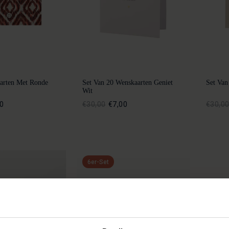
aarten Met Ronde
Set Van 20 Wenskaarten Geniet
Set Van
Wit
0
€30,00
€7,00
€30,0
6er-Set