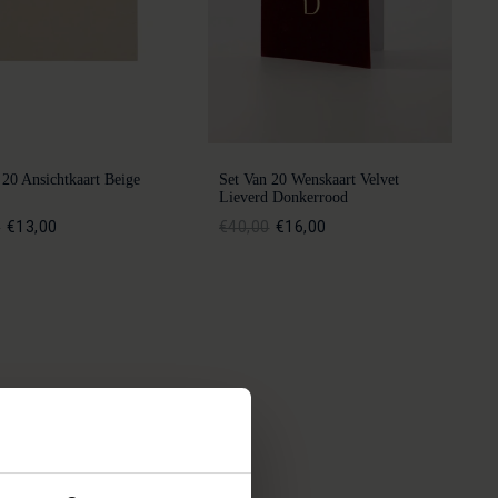
 20 Ansichtkaart Beige
Set Van 20 Wenskaart Velvet
Lieverd Donkerrood
0
€13,00
€40,00
€16,00