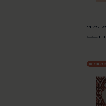
Set Van 20 An
€30,00
€13
set van 20 s