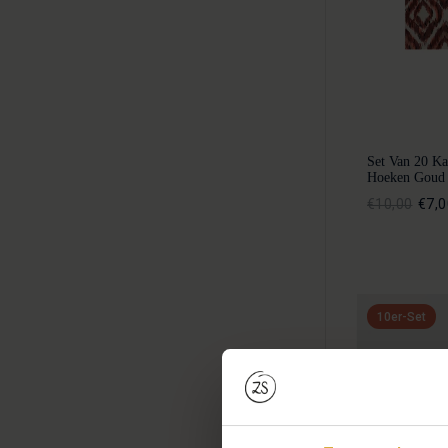
Set Van 20 K
Hoeken Goud
€10,00
€7,0
10er-Set