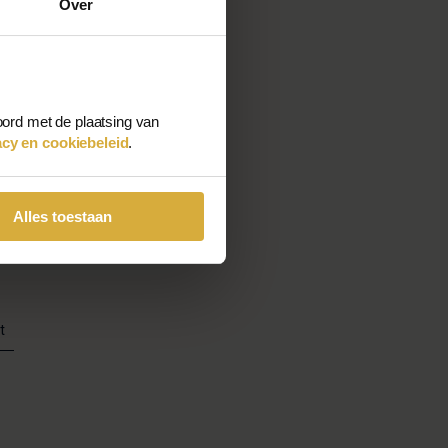
Over
oord met de plaatsing van
acy en cookiebeleid
.
Alles toestaan
t