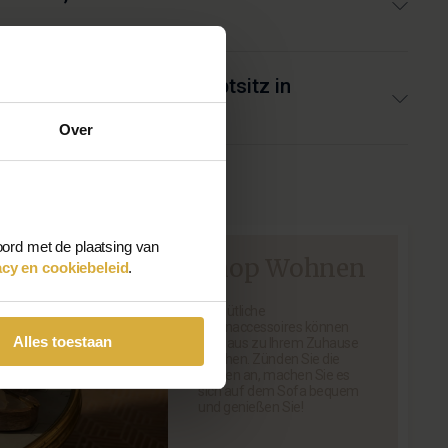
elle oder bei Ihrem Hauptsitz in
Over
oord met de plaatsing van
Shop Wohnen
acy en cookiebeleid
.
Gemütliche
Wohnaccessoires können
Alles toestaan
ein Haus zu Ihrem Zuhause
machen. Zünden Sie die
Kerzen an, machen Sie es
sich auf dem Sofa bequem
und genießen Sie!