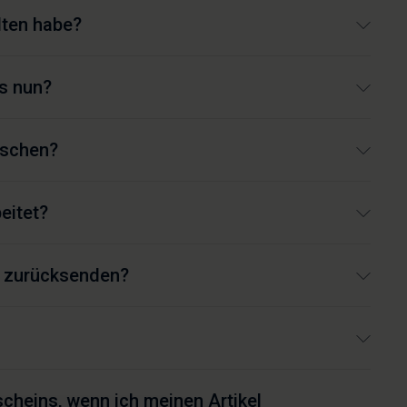
lten habe?
as nun?
uschen?
eitet?
n zurücksenden?
heins, wenn ich meinen Artikel