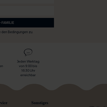
-FAMILIE
e den Bedingungen zu.
Jeden Werktag
en
von 9:00 bis
16:30 Uhr
erreichbar
vice
Sonstiges