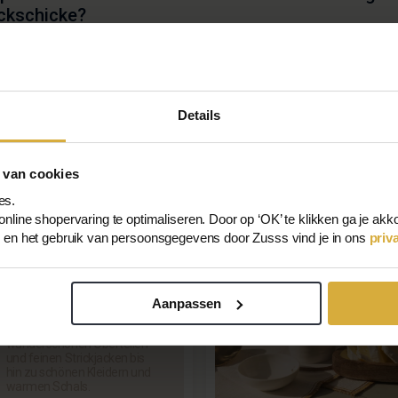
ckschicke?
 ich meine Rücksendung auch bei einer Verkaufsst
erkerk abgeben?
Details
 van cookies
es.
nline shopervaring te optimaliseren. Door op ‘OK’ te klikken ga je akk
Kleidung
s en het gebruik van persoonsgegevens door Zusss vind je in ons
priv
kaufen
Mit der Damenbekleidung
Aanpassen
von Zusss strahlen Sie von
Ohr zu Ohr. Von
wunderschönen Oberteilen
und feinen Strickjacken bis
hin zu schönen Kleidern und
warmen Schals.