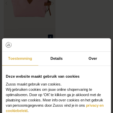
Toilet Tas Met Hart
€29,99
€21,00
Toestemming
Details
Over
Deze website maakt gebruik van cookies
1-5 von 5 angezeigt
Zusss maakt gebruik van cookies.
Wij gebruiken cookies om jouw online shopervaring te
optimaliseren. Door op ‘OK’ te klikken ga je akkoord met de
plaatsing van cookies. Meer info over cookies en het gebruik
Mehr anzeigen
van persoonsgegevens door Zusss vind je in ons
privacy en
Kleidung
cookiebeleid
.