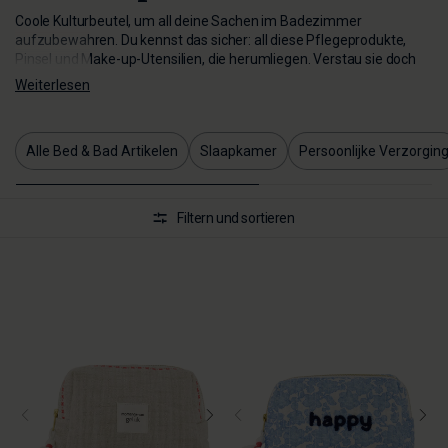
Coole Kulturbeutel, um all deine Sachen im Badezimmer
aufzubewahren. Du kennst das sicher: all diese Pflegeprodukte,
Pinsel und Make-up-Utensilien, die herumliegen. Verstau sie doch
einfach in einem schicken Kulturbeutel oder einer Make-up-Tasche!
Weiterlesen
Alle Bed & Bad Artikelen
Slaapkamer
Persoonlijke Verzorgin
Filtern und sortieren