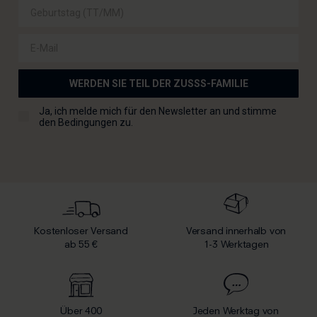
lassen sich leicht aufrollen und in einem
Aufbewahrungskorb verstauen. Hängen Sie sie über Ihren
Heizkörper oder verstauen Sie sie in einem robusten Korb?
E-Mail
Alle Körbe, Aufbewahrungsbehälter und weitere
Accessoires für Ihr Zuhause finden Sie in der Kategorie
Sonstige Wohnaccessoires
.
WERDEN SIE TEIL DER ZUSSS-FAMILIE
TOILETTENTASCHE FÜR DEN URLAUB
Checkbox für die Allgemeinen Geschäftsbedingungen
Ja, ich melde mich für den Newsletter an und stimme
den Bedingungen zu.
Ich fahre in den Urlaub und nehme mit... meine neue
Kulturtasche! Wie schön ist es doch, mit einer Kulturtasche
oder einem Kosmetikkoffer zu reisen, in den man alles für
die Reise verstauen kann. Zahnbürste, Kamm, Make-up und
Pflegeprodukte lassen sich so ganz einfach mitnehmen.
INSPIRATION FÜR DIE AUFBEWAHRUNG
Kostenloser Versand
Versand innerhalb von
Die Kosmetiktasche von Zusss ist ideal für Make-up oder
ab 55 €
1-3 Werktagen
Tuben. Auch die Lederkörbchen eignen sich hervorragend
für Ihr Badezimmer. Sie halten all Ihre Sachen zusammen,
sodass Ihr Badezimmer immer aufgeräumt ist. Außerdem
lassen sich darin Ihre Make-up- und Pflegeprodukte gut
Über 400
Jeden Werktag von
ordnen und transportieren. Verwenden Sie einen