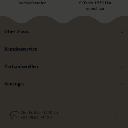
Verkaufsstellen
9:00 bis 16:30 Uhr
Aufbewahrungskorb, um Wattepads zu sammeln, Ihre
erreichbar
Make-up-Pinsel aufzubewahren oder eine hübsche
Zimmerpflanze unterzubringen. Schauen Sie sich vor allem
die schönen Fotos zum Aufbewahrungskorb an, um
weitere Inspiration zu erhalten, wie Sie ihn überall in Ihrem
Über Zusss
Zuhause optimal einsetzen können. Alle Körbe,
Aufbewahrungsbehälter und weitere Accessoires für Ihr
Zuhause finden Sie in der Kategorie
Sonstige
Wohnaccessoires
.
Kundenservice
Zusss: schlicht, cool, einzigartig und ein bisschen
eigenwillig.
Verkaufsstellen
Sonstiges
Mo – Fr: 9:00 – 16:30 Uhr
+31 78 64 59 13 8