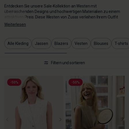
Entdecken Sie unsere Sale-Kollektion an Westen mit
überraschenden Designs und hochwertigen Materialien zu einem
attraktiven Preis. Diese Westen von Zusss verleihen Ihrem Outfit
eine verspielte Note und lassen sich endlos kombinieren.
Weiterlesen
Alle Kleding
Jassen
Blazers
Vesten
Blouses
T-shirts
Filtern und sortieren
-50%
-50%