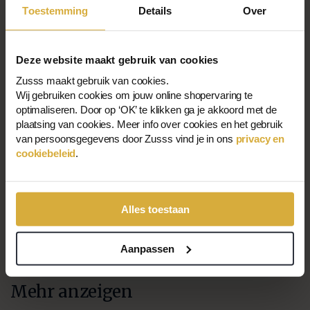
Toestemming
Details
Over
Deze website maakt gebruik van cookies
Zusss maakt gebruik van cookies.
Wij gebruiken cookies om jouw online shopervaring te
optimaliseren. Door op ‘OK’ te klikken ga je akkoord met de
plaatsing van cookies. Meer info over cookies en het gebruik
van persoonsgegevens door Zusss vind je in ons
privacy en
Teddy Gilet Kort
Weste Aus Kunstfell
cookiebeleid
.
€59,99
€30,00
89,99 €
45,00 €
Alles toestaan
1-8 von 8 angezeigt
Aanpassen
Mehr anzeigen