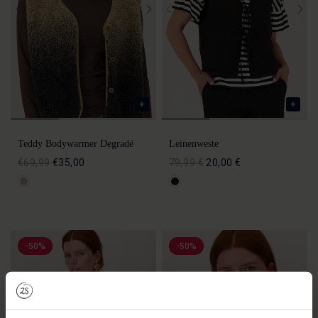
Teddy Bodywarmer Degradé
Leinenweste
€69,99
€35,00
79,99 €
20,00 €
-50%
-50%