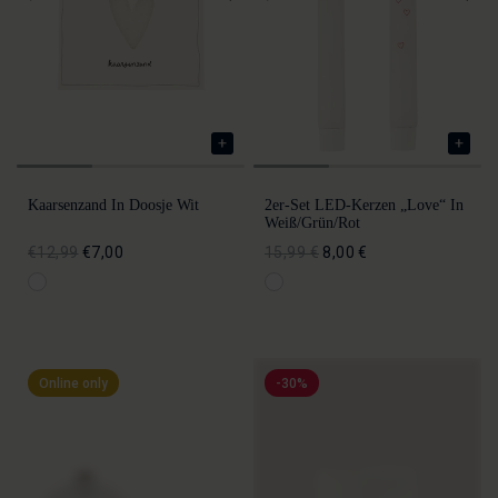
Kaarsenzand In Doosje Wit
2er-Set LED-Kerzen „Love“ In
Weiß/Grün/Rot
€12,99
€7,00
15,99 €
8,00 €
Online only
-30%