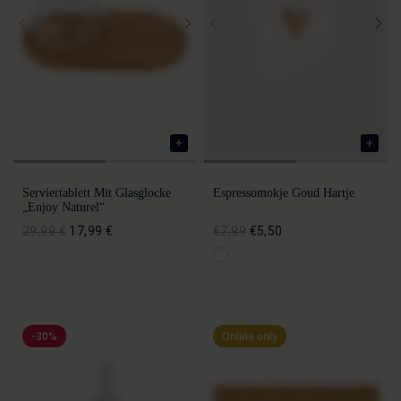
Serviertablett Mit Glasglocke
Espressomokje Goud Hartje
„Enjoy Naturel“
29,99 €
17,99 €
€7,99
€5,50
-30%
Online only