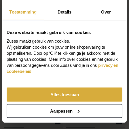
Weiß/schwarz
Grijs/groen
Toestemming
Details
Over
9,99 €
5,00 €
€9,99
€5,00
Deze website maakt gebruik van cookies
Zusss maakt gebruik van cookies.
Verkauf
-50%
Wij gebruiken cookies om jouw online shopervaring te
optimaliseren. Door op ‘OK’ te klikken ga je akkoord met de
plaatsing van cookies. Meer info over cookies en het gebruik
van persoonsgegevens door Zusss vind je in ons
privacy en
cookiebeleid
.
Alles toestaan
Aanpassen