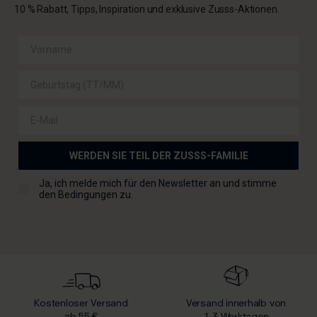
10 % Rabatt, Tipps, Inspiration und exklusive Zusss-Aktionen.
Geben Sie Ihren Blumen einen schönen Platz in Ihrem
Zuhause mit den
Vasen aus dem Zusss-Sale
. Ob Sie nun
schlichte oder eher ausgefallene Designs bevorzugen, es
gibt immer eine Vase, die zu Ihrem Einrichtungsstil passt.
Verleihen Sie Ihrem Interieur eine zusätzliche dekorative
Note und kombinieren Sie Ihre Vase mit einem
Kerzenhalter oder einem Set Zusss-Becher für ein rundum
E-Mail
stimmiges Styling.
SCHÖNE GESCHENKE FÜR JEDEN ANLASS
WERDEN SIE TEIL DER ZUSSS-FAMILIE
Neben Wohnaccessoires finden Sie im Zusss-Sale auch
Checkbox für die Allgemeinen Geschäftsbedingungen
Ja, ich melde mich für den Newsletter an und stimme
schöne Geschenke. Denken Sie beispielsweise an eine
den Bedingungen zu.
stimmungsvolle Duftkerze als Geschenk für Ihre Mutter,
einen schönen Kerzenhalter als Geschenk für Ihre
Schwester oder ein Set Zusss-Becher als Geschenk für Ihre
Freundin. Alles wird liebevoll verpackt, sodass Sie es direkt
verschenken können.
Zusss: schlicht, cool, einzigartig und ein bisschen
Kostenloser Versand
Versand innerhalb von
eigenwillig.