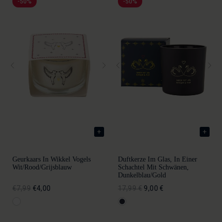
-50%
-50%
Geurkaars In Wikkel Vogels
Duftkerze Im Glas, In Einer
Wit/rood/grijsblauw
Schachtel Mit Schwänen,
Dunkelblau/gold
€7,99
€4,00
17,99 €
9,00 €