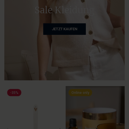
Sale Kleidung
JETZT KAUFEN
-35%
Online only