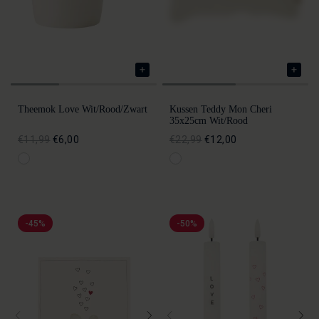
Theemok Love Wit/rood/zwart
Kussen Teddy Mon Cheri
35x25cm Wit/rood
€11,99
€6,00
€22,99
€12,00
-45%
-50%