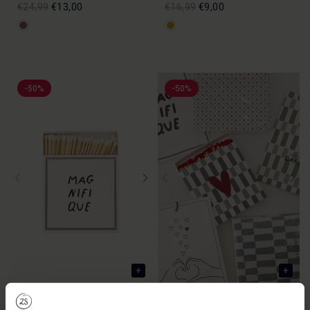
€24,99
€13,00
€16,99
€9,00
-50%
-50%
Streichhölzer „Magnifique“
Lucifers Rood Hartje