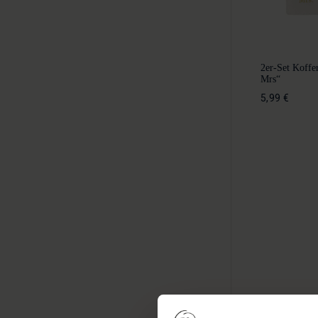
2er-Set Koff
Mrs“
5,99 €