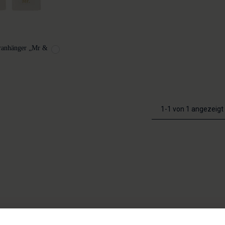
eranhänger „Mr &
1-1 von 1 angezeigt